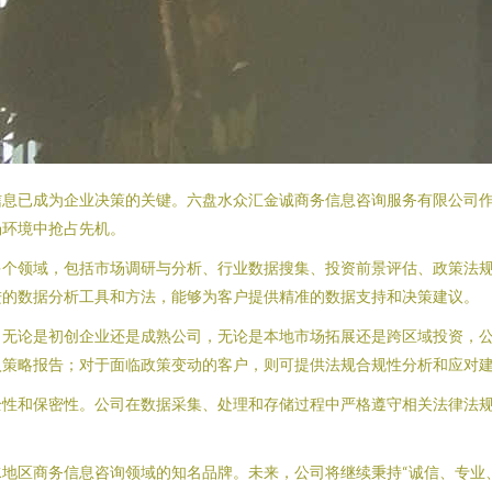
信息已成为企业决策的关键。六盘水众汇金诚商务信息咨询服务有限公司
场环境中抢占先机。
多个领域，包括市场调研与分析、行业数据搜集、投资前景评估、政策法
进的数据分析工具和方法，能够为客户提供精准的数据支持和决策建议。
。无论是初创企业还是成熟公司，无论是本地市场拓展还是跨区域投资，
入策略报告；对于面临政策变动的客户，则可提供法规合规性分析和应对
全性和保密性。公司在数据采集、处理和存储过程中严格遵守相关法律法
地区商务信息咨询领域的知名品牌。未来，公司将继续秉持“诚信、专业